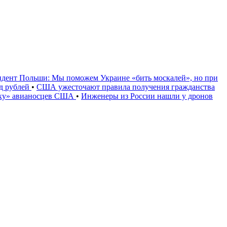
идент Польши: Мы поможем Украине «бить москалей», но при
рд рублей
•
США ужесточают правила получения гражданства
уку» авианосцев США
•
Инженеры из России нашли у дронов