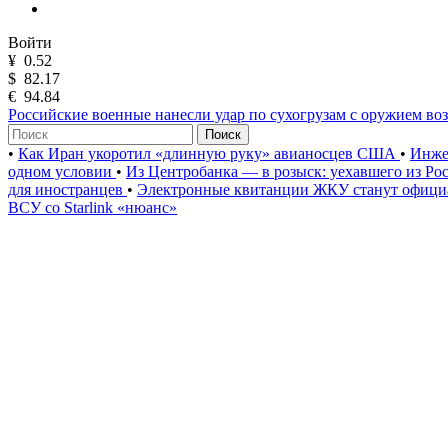
Войти
¥
0.52
$
82.17
€
94.84
Российские военные нанесли удар по сухогрузам с оружием во
Поиск
•
Как Иран укоротил «длинную руку» авианосцев США
•
Инже
одном условии
•
Из Центробанка — в розыск: уехавшего из Ро
для иностранцев
•
Электронные квитанции ЖКУ станут официа
ВСУ со Starlink «нюанс»