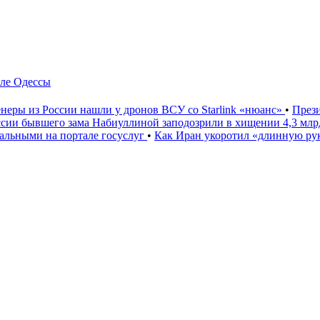
зле Одессы
неры из России нашли у дронов ВСУ со Starlink «нюанс»
•
През
ссии бывшего зама Набиуллиной заподозрили в хищении 4,3 мл
льными на портале госуслуг
•
Как Иран укоротил «длинную р