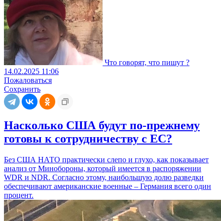
Что говорят, что пишут ?
14.02.2025 11:06
Пожаловаться
Сохранить
Насколько США будут по-прежнему
готовы к сотрудничеству с ЕС?
Без США НАТО практически слепо и глухо, как показывает
анализ от Минобороны, который имеется в распоряжении
WDR и NDR. Согласно этому, наибольшую долю разведки
обеспечивают американские военные – Германия всего один
процент.