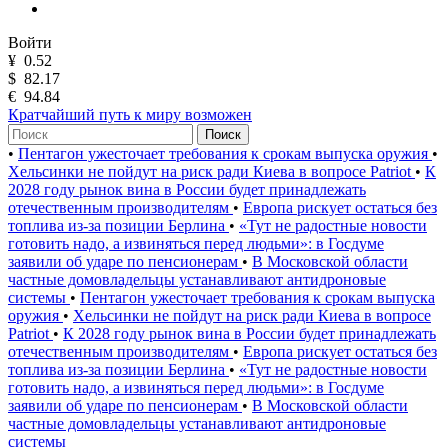
Войти
¥
0.52
$
82.17
€
94.84
Кратчайший путь к миру возможен
Поиск
•
Пентагон ужесточает требования к срокам выпуска оружия
•
Хельсинки не пойдут на риск ради Киева в вопросе Patriot
•
К
2028 году рынок вина в России будет принадлежать
отечественным производителям
•
Европа рискует остаться без
топлива из-за позиции Берлина
•
«Тут не радостные новости
готовить надо, а извиняться перед людьми»: в Госдуме
заявили об ударе по пенсионерам
•
В Московской области
частные домовладельцы устанавливают антидроновые
системы
•
Пентагон ужесточает требования к срокам выпуска
оружия
•
Хельсинки не пойдут на риск ради Киева в вопросе
Patriot
•
К 2028 году рынок вина в России будет принадлежать
отечественным производителям
•
Европа рискует остаться без
топлива из-за позиции Берлина
•
«Тут не радостные новости
готовить надо, а извиняться перед людьми»: в Госдуме
заявили об ударе по пенсионерам
•
В Московской области
частные домовладельцы устанавливают антидроновые
системы