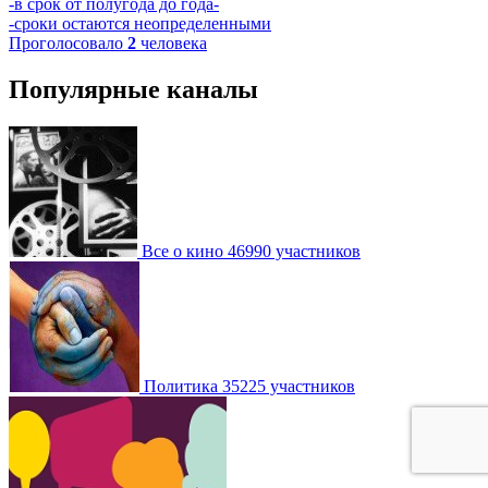
-в срок от полугода до года-
-сроки остаются неопределенными
Проголосовало
2
человека
Популярные каналы
Все о кино
46990 участников
Политика
35225 участников