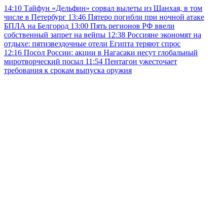
14:10
Тайфун «Дельфин» сорвал вылеты из Шанхая, в том
числе в Петербург
13:46
Пятеро погибли при ночной атаке
БПЛА на Белгород
13:00
Пять регионов РФ ввели
собственный запрет на вейпы
12:38
Россияне экономят на
отдыхе: пятизвездочные отели Египта теряют спрос
12:16
Посол России: акции в Нагасаки несут глобальный
миротворческий посыл
11:54
Пентагон ужесточает
требования к срокам выпуска оружия