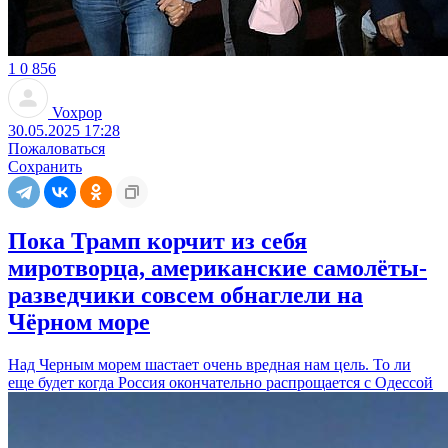
1
0
856
Voxpop
30.05.2025 17:28
Пожаловаться
Сохранить
Пока Трамп корчит из себя
миротворца, американские самолёты-
разведчики совсем обнаглели на
Чёрном море
Над Черным морем шастает очень вредная нам цель. То ли
еще будет когда Россия окончательно распрощается с Одессой