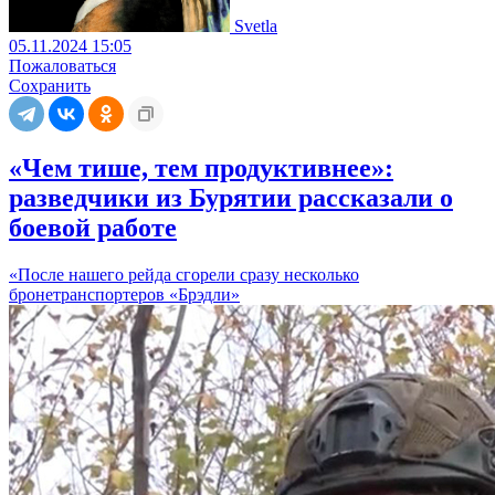
Svetla
05.11.2024 15:05
Пожаловаться
Сохранить
«Чем тише, тем продуктивнее»:
разведчики из Бурятии рассказали о
боевой работе
«После нашего рейда сгорели сразу несколько
бронетранспортеров «Брэдли»