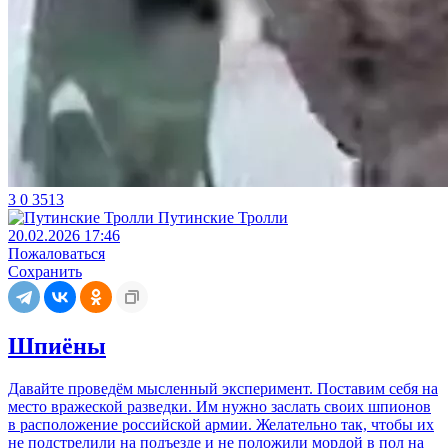
3
0
3513
Путинcкие Тролли
20.02.2026 17:46
Пожаловаться
Сохранить
Шпиёны
Давайте проведём мысленный эксперимент. Поставим себя на
место вражеской разведки. Им нужно заслать своих шпионов
в расположение российской армии. Желательно так, чтобы их
не подстрелили на подъезде и не положили мордой в пол на