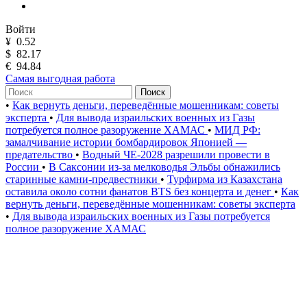
Войти
¥
0.52
$
82.17
€
94.84
Самая выгодная работа
Поиск
•
Как вернуть деньги, переведённые мошенникам: советы
эксперта
•
Для вывода израильских военных из Газы
потребуется полное разоружение ХАМАС
•
МИД РФ:
замалчивание истории бомбардировок Японией —
предательство
•
Водный ЧЕ-2028 разрешили провести в
России
•
В Саксонии из-за мелководья Эльбы обнажились
старинные камни-предвестники
•
Турфирма из Казахстана
оставила около сотни фанатов BTS без концерта и денег
•
Как
вернуть деньги, переведённые мошенникам: советы эксперта
•
Для вывода израильских военных из Газы потребуется
полное разоружение ХАМАС