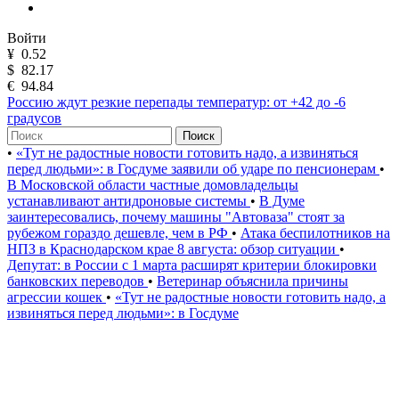
Войти
¥
0.52
$
82.17
€
94.84
Россию ждут резкие перепады температур: от +42 до -6
градусов
Поиск
•
«Тут не радостные новости готовить надо, а извиняться
перед людьми»: в Госдуме заявили об ударе по пенсионерам
•
В Московской области частные домовладельцы
устанавливают антидроновые системы
•
В Думе
заинтересовались, почему машины "Автоваза" стоят за
рубежом гораздо дешевле, чем в РФ
•
Атака беспилотников на
НПЗ в Краснодарском крае 8 августа: обзор ситуации
•
Депутат: в России с 1 марта расширят критерии блокировки
банковских переводов
•
Ветеринар объяснила причины
агрессии кошек
•
«Тут не радостные новости готовить надо, а
извиняться перед людьми»: в Госдуме