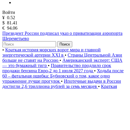
Войти
¥
0.52
$
81.41
€
94.06
Президент России подписал указ о приватизации аэропорта
Шереметьево
Поиск
•
Краткая история морских ворот мира и главной
энергетической артерии XXI в
•
Страны Центральной Азии
больше не ставят на Россию
•
Американский эксперт: США
— это бумажный тигр
•
Правительство продлило срок
продажи бензина Евро-2 до 1 июля 2027 года
•
Ходьба после
60 – фатальная ошибка: Бубновский о том, какое одно
упражнение лучше прогулок
•
Ипотечные выдачи в России
достигли 2,6 триллиона рублей за семь месяцев
•
Краткая