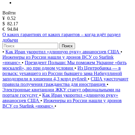
Войти
¥
0.52
$
82.17
€
94.84
О каких гарантиях от каких гарантов – когда идёт раздел
добычи
Поиск
•
Как Иран укоротил «длинную руку» авианосцев США
•
Инженеры из России нашли у дронов ВСУ со Starlink
«нюанс»
•
Президент Польши: Мы поможем Украине «бить
москалей», но при одном условии
•
Из Центробанка — в
розыск: уехавшего из России бывшего зама Набиуллиной
заподозрили в хищении 4,3 млрд рублей
•
США ужесточают
правила получения гражданства для иностранцев
•
Электронные квитанции ЖКУ станут официальными на
портале госуслуг
•
Как Иран укоротил «длинную руку»
авианосцев США
•
Инженеры из России нашли у дронов
ВСУ со Starlink «нюанс»
•