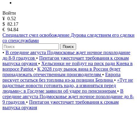
Войти
¥
0.52
$
82.17
€
94.84
Специалист счел освобождение Дурова следствием его сделки
со спецслужбами
Поиск
•
В середине августа Подмосковье ждет ночное похолодание
до 8-9 градусов
•
Пентагон ужесточает требования к срокам
выпуска оружия
•
Хельсинки не пойдут на риск ради Киева в
вопросе Patriot
•
К 2028 году рынок вина в России будет
принадлежать отечественным производителям
•
Европа
рискует остаться без топлива из-за позиции Берлина
•
«Тут не
радостные новости готовить надо, а извиняться перед
людьми»: в Госдуме заявили об ударе по пенсионерам
•
В
середине августа Подмосковье ждет ночное похолодание до 8-
9 градусов
•
Пентагон ужесточает требования к срокам
выпуска оружия