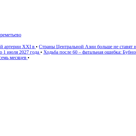
ереметьево
ой артерии XXI в
•
Страны Центральной Азии больше не ставят 
о 1 июля 2027 года
•
Ходьба после 60 – фатальная ошибка: Бубн
 семь месяцев
•