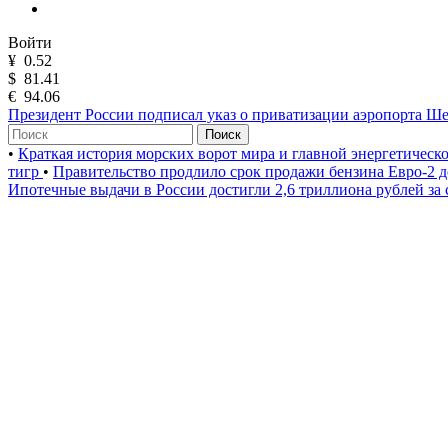
Войти
¥
0.52
$
81.41
€
94.06
Президент России подписал указ о приватизации аэропорта Ш
Поиск
•
Краткая история морских ворот мира и главной энергетическ
тигр
•
Правительство продлило срок продажи бензина Евро-2 д
Ипотечные выдачи в России достигли 2,6 триллиона рублей за