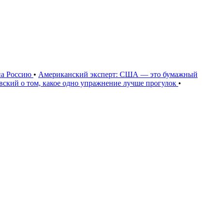
на Россию
•
Американский эксперт: США — это бумажный
овский о том, какое одно упражнение лучше прогулок
•