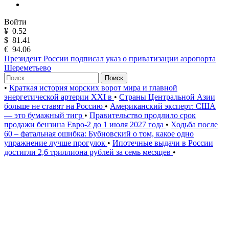
Войти
¥
0.52
$
81.41
€
94.06
Президент России подписал указ о приватизации аэропорта
Шереметьево
Поиск
•
Краткая история морских ворот мира и главной
энергетической артерии XXI в
•
Страны Центральной Азии
больше не ставят на Россию
•
Американский эксперт: США
— это бумажный тигр
•
Правительство продлило срок
продажи бензина Евро-2 до 1 июля 2027 года
•
Ходьба после
60 – фатальная ошибка: Бубновский о том, какое одно
упражнение лучше прогулок
•
Ипотечные выдачи в России
достигли 2,6 триллиона рублей за семь месяцев
•