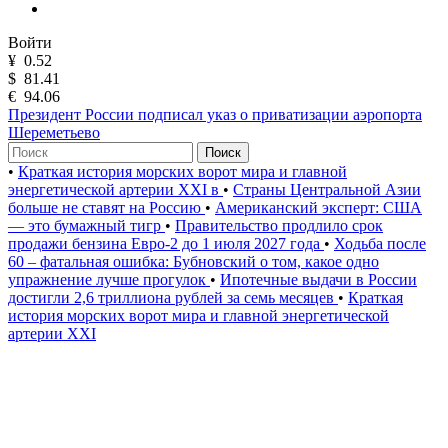
Войти
¥
0.52
$
81.41
€
94.06
Президент России подписал указ о приватизации аэропорта
Шереметьево
Поиск
•
Краткая история морских ворот мира и главной
энергетической артерии XXI в
•
Страны Центральной Азии
больше не ставят на Россию
•
Американский эксперт: США
— это бумажный тигр
•
Правительство продлило срок
продажи бензина Евро-2 до 1 июля 2027 года
•
Ходьба после
60 – фатальная ошибка: Бубновский о том, какое одно
упражнение лучше прогулок
•
Ипотечные выдачи в России
достигли 2,6 триллиона рублей за семь месяцев
•
Краткая
история морских ворот мира и главной энергетической
артерии XXI