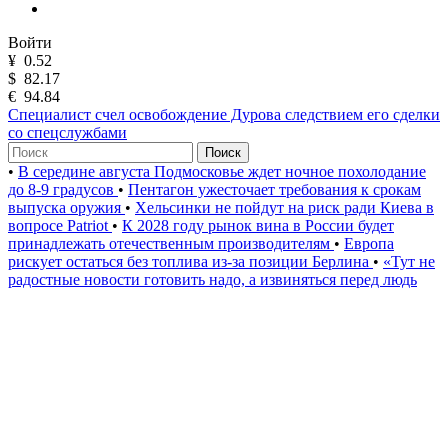
Войти
¥
0.52
$
82.17
€
94.84
Специалист счел освобождение Дурова следствием его сделки
со спецслужбами
Поиск
•
В середине августа Подмосковье ждет ночное похолодание
до 8-9 градусов
•
Пентагон ужесточает требования к срокам
выпуска оружия
•
Хельсинки не пойдут на риск ради Киева в
вопросе Patriot
•
К 2028 году рынок вина в России будет
принадлежать отечественным производителям
•
Европа
рискует остаться без топлива из-за позиции Берлина
•
«Тут не
радостные новости готовить надо, а извиняться перед людь