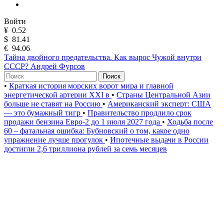
Войти
¥
0.52
$
81.41
€
94.06
Тайна двойного предательства. Как вырос Чужой внутри
СССР? Андрей Фурсов
Поиск
•
Краткая история морских ворот мира и главной
энергетической артерии XXI в
•
Страны Центральной Азии
больше не ставят на Россию
•
Американский эксперт: США
— это бумажный тигр
•
Правительство продлило срок
продажи бензина Евро-2 до 1 июля 2027 года
•
Ходьба после
60 – фатальная ошибка: Бубновский о том, какое одно
упражнение лучше прогулок
•
Ипотечные выдачи в России
достигли 2,6 триллиона рублей за семь месяцев