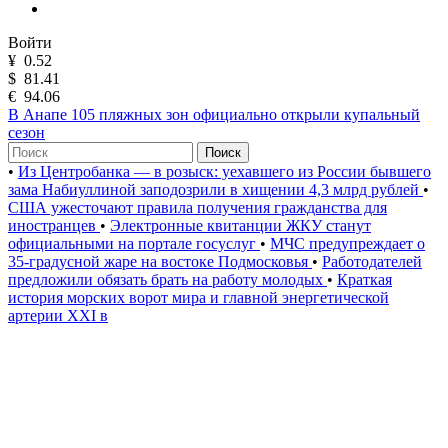
Войти
¥
0.52
$
81.41
€
94.06
В Анапе 105 пляжных зон официально открыли купальный
сезон
Поиск
•
Из Центробанка — в розыск: уехавшего из России бывшего
зама Набиуллиной заподозрили в хищении 4,3 млрд рублей
•
США ужесточают правила получения гражданства для
иностранцев
•
Электронные квитанции ЖКУ станут
официальными на портале госуслуг
•
МЧС предупреждает о
35-градусной жаре на востоке Подмосковья
•
Работодателей
предложили обязать брать на работу молодых
•
Краткая
история морских ворот мира и главной энергетической
артерии XXI в