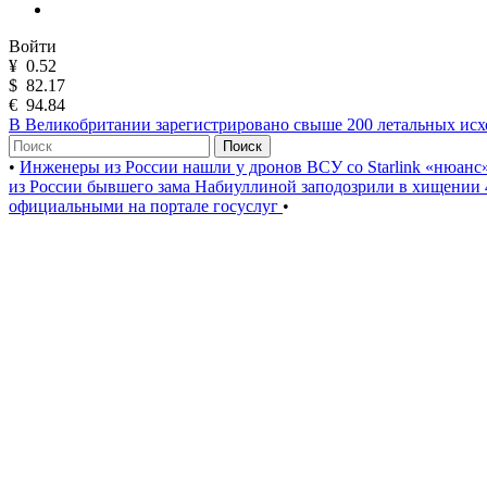
Войти
¥
0.52
$
82.17
€
94.84
В Великобритании зарегистрировано свыше 200 летальных исхо
Поиск
•
Инженеры из России нашли у дронов ВСУ со Starlink «нюанс
из России бывшего зама Набиуллиной заподозрили в хищении 
официальными на портале госуслуг
•