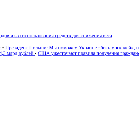
дов из-за использования средств для снижения веса
»
•
Президент Польши: Мы поможем Украине «бить москалей», 
4,3 млрд рублей
•
США ужесточают правила получения гражданс