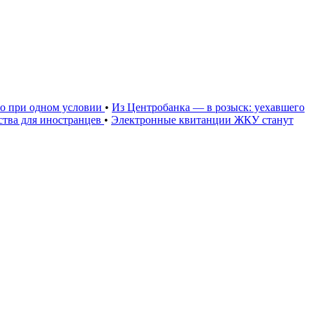
но при одном условии
•
Из Центробанка — в розыск: уехавшего
тва для иностранцев
•
Электронные квитанции ЖКУ станут