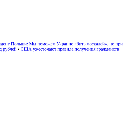
идент Польши: Мы поможем Украине «бить москалей», но при
рд рублей
•
США ужесточают правила получения гражданств