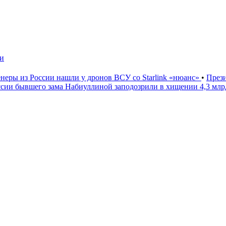
чи
неры из России нашли у дронов ВСУ со Starlink «нюанс»
•
През
ссии бывшего зама Набиуллиной заподозрили в хищении 4,3 мл