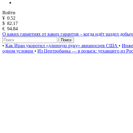
Войти
¥
0.52
$
82.17
€
94.84
О каких гарантиях от каких гарантов – когда идёт раздел добы
Поиск
•
Как Иран укоротил «длинную руку» авианосцев США
•
Инже
одном условии
•
Из Центробанка — в розыск: уехавшего из Ро