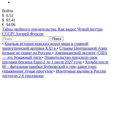
Войти
¥
0.52
$
81.41
€
94.06
Тайна двойного предательства. Как вырос Чужой внутри
СССР? Андрей Фурсов
Поиск
•
Краткая история морских ворот мира и главной
энергетической артерии XXI в
•
Страны Центральной Азии
больше не ставят на Россию
•
Американский эксперт: США
— это бумажный тигр
•
Правительство продлило срок
продажи бензина Евро-2 до 1 июля 2027 года
•
Ходьба после
60 – фатальная ошибка: Бубновский о том, какое одно
упражнение лучше прогулок
•
Ипотечные выдачи в России
достигли 2,6 триллиона