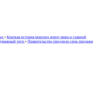
дых
•
Краткая история морских ворот мира и главной
бумажный тигр
•
Правительство продлило срок продажи