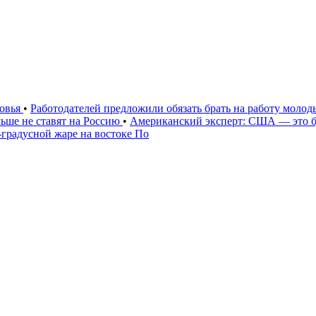
ковья
•
Работодателей предложили обязать брать на работу моло
ьше не ставят на Россию
•
Американский эксперт: США — это 
градусной жаре на востоке По