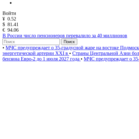
Войти
¥
0.52
$
81.41
€
94.06
В России число пенсионеров перевалило за 40 миллионов
Поиск
•
МЧС предупреждает о 35-градусной жаре на востоке Подмос
энергетической артерии XXI в
•
Страны Центральной Азии бол
бензина Евро-2 до 1 июля 2027 года
•
МЧС предупреждает о 35-