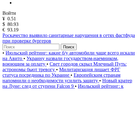
Войти
¥
0.51
$
80.93
€
93.19
Роскачество выявило санитарные нарушения в сетях фастфуда
при проверке бургеров
Поиск
•
Июльский рейтинг: какие б/у автомобили чаще всего искали
на Авито
•
Украину назвали государством-наемником,
воюющим за оплату
•
Свет городов скрыл Млечный Путь:
астрономы бьют тревогу
•
Милитаризация лишает ФРГ
статуса посредника по Украине
•
Европейским странам
напомнили о необходимости усилить защиту
•
Новый кратер
на Луне: след от ступени Falcon 9
•
Июльский рейтинг: к