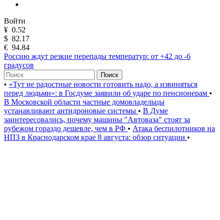
Войти
¥
0.52
$
82.17
€
94.84
Россию ждут резкие перепады температур: от +42 до -6
градусов
Поиск
•
«Тут не радостные новости готовить надо, а извиняться
перед людьми»: в Госдуме заявили об ударе по пенсионерам
•
В Московской области частные домовладельцы
устанавливают антидроновые системы
•
В Думе
заинтересовались, почему машины "Автоваза" стоят за
рубежом гораздо дешевле, чем в РФ
•
Атака беспилотников на
НПЗ в Краснодарском крае 8 августа: обзор ситуации
•