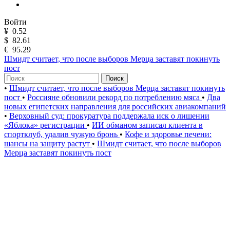
Войти
¥
0.52
$
82.61
€
95.29
Шмидт считает, что после выборов Мерца заставят покинуть
пост
Поиск
•
Шмидт считает, что после выборов Мерца заставят покинуть
пост
•
Россияне обновили рекорд по потреблению мяса
•
Два
новых египетских направления для российских авиакомпаний
•
Верховный суд: прокуратура поддержала иск о лишении
«Яблока» регистрации
•
ИИ обманом записал клиента в
спортклуб, удалив чужую бронь
•
Кофе и здоровье печени:
шансы на защиту растут
•
Шмидт считает, что после выборов
Мерца заставят покинуть пост