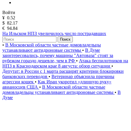
Войти
¥
0.52
$
82.17
€
94.84
На Ильском НПЗ увеличилось число пострадавших
Поиск
•
В Московской области частные домовладельцы
устанавливают антидроновые системы
•
В Думе
заинтересовались, почему машины "Автоваза" стоят за
рубежом гораздо дешевле, чем в РФ
•
Атака беспилотников на
НПЗ в Краснодарском крае 8 августа: обзор ситуации
•
Депутат: в России с 1 марта расширят критерии блокировки
банковских переводов
•
Ветеринар объяснила причины
агрессии кошек
•
Как Иран укоротил «длинную руку»
авианосцев США
•
В Московской области частные
домовладельцы устанавливают антидроновые системы
•
В
Думе