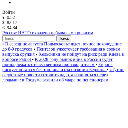
Войти
¥
0.52
$
82.17
€
94.84
Россия: НАТО охвачено небывалым кризисом
Поиск
•
В середине августа Подмосковье ждет ночное похолодание
до 8-9 градусов
•
Пентагон ужесточает требования к срокам
выпуска оружия
•
Хельсинки не пойдут на риск ради Киева в
вопросе Patriot
•
К 2028 году рынок вина в России будет
принадлежать отечественным производителям
•
Европа
рискует остаться без топлива из-за позиции Берлина
•
«Тут не
радостные новости готовить надо, а извиняться перед
людьми»: в Госдуме заявили об ударе по пенсионерам