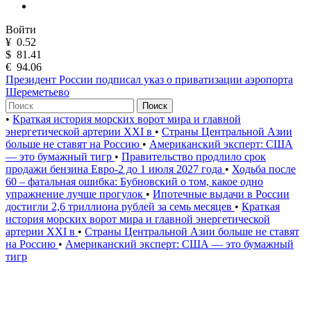
Войти
¥
0.52
$
81.41
€
94.06
Президент России подписал указ о приватизации аэропорта
Шереметьево
Поиск
•
Краткая история морских ворот мира и главной
энергетической артерии XXI в
•
Страны Центральной Азии
больше не ставят на Россию
•
Американский эксперт: США
— это бумажный тигр
•
Правительство продлило срок
продажи бензина Евро-2 до 1 июля 2027 года
•
Ходьба после
60 – фатальная ошибка: Бубновский о том, какое одно
упражнение лучше прогулок
•
Ипотечные выдачи в России
достигли 2,6 триллиона рублей за семь месяцев
•
Краткая
история морских ворот мира и главной энергетической
артерии XXI в
•
Страны Центральной Азии больше не ставят
на Россию
•
Американский эксперт: США — это бумажный
тигр