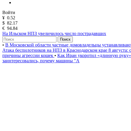
Войти
¥
0.52
$
82.17
€
94.84
На Ильском НПЗ увеличилось число пострадавших
Поиск
•
В Московской области частные домовладельцы устанавлива
Атака беспилотников на НПЗ в Краснодарском крае 8 августа:
причины агрессии кошек
•
Как Иран укоротил «длинную руку
заинтересовались, почему машины "А