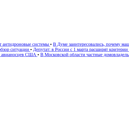
ют антидроновые системы
•
В Думе заинтересовались, почему маш
 обзор ситуации
•
Депутат: в России с 1 марта расширят критери
» авианосцев США
•
В Московской области частные домовладел