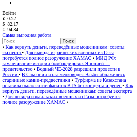
Войти
¥
0.52
$
82.17
€
94.84
Самая выгодная работа
Поиск
•
Как вернуть деньги, переведённые мошенникам: советы
эксперта
•
Для вывода израильских военных из Газы
потребуется полное разоружение ХАМАС
•
МИД РФ:
замалчивание истории бомбардировок Японией —
предательство
•
Водный ЧЕ-2028 разрешили провести в
России
•
В Саксонии из-за мелководья Эльбы обнажились
старинные камни-предвестники
•
Турфирма из Казахстана
оставила около сотни фанатов BTS без концерта и денег
•
Как
вернуть деньги, переведённые мошенникам: советы эксперта
•
Для вывода израильских военных из Газы потребуется
полное разоружение ХАМАС
•