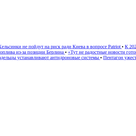
Хельсинки не пойдут на риск ради Киева в вопросе Patriot
•
К 20
 топлива из-за позиции Берлина
•
«Тут не радостные новости гото
ладельцы устанавливают антидроновые системы
•
Пентагон ужест