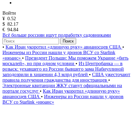
Войти
¥
0.52
$
82.17
€
94.84
Всё больше россиян ищут подработку садовниками
Поиск
•
Как Иран укоротил «длинную руку» авианосцев США
•
Инженеры из России нашли у дронов ВСУ со Starlink
«нюанс»
•
Президент Польши: Мы поможем Украине «бить
москалей», но при одном условии
•
Из Центробанка — в
розыск: уехавшего из России бывшего зама Набиуллиной
заподозрили в хищении 4,3 млрд рублей
•
США ужесточают
правила получения гражданства для иностранцев
•
Электронные квитанции ЖКУ станут официальными на
портале госуслуг
•
Как Иран укоротил «длинную руку»
авианосцев США
•
Инженеры из России нашли у дронов
ВСУ со Starlink «нюанс»