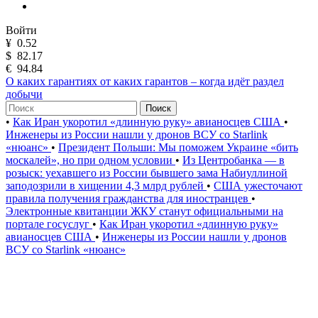
Войти
¥
0.52
$
82.17
€
94.84
О каких гарантиях от каких гарантов – когда идёт раздел
добычи
Поиск
•
Как Иран укоротил «длинную руку» авианосцев США
•
Инженеры из России нашли у дронов ВСУ со Starlink
«нюанс»
•
Президент Польши: Мы поможем Украине «бить
москалей», но при одном условии
•
Из Центробанка — в
розыск: уехавшего из России бывшего зама Набиуллиной
заподозрили в хищении 4,3 млрд рублей
•
США ужесточают
правила получения гражданства для иностранцев
•
Электронные квитанции ЖКУ станут официальными на
портале госуслуг
•
Как Иран укоротил «длинную руку»
авианосцев США
•
Инженеры из России нашли у дронов
ВСУ со Starlink «нюанс»