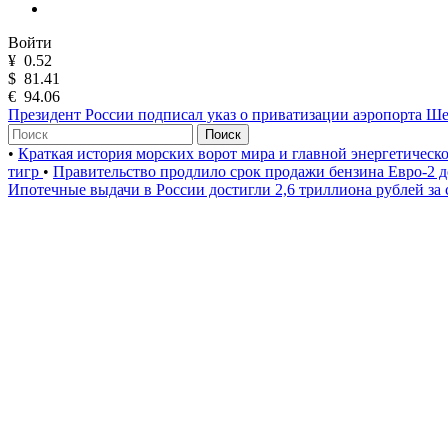
Войти
¥
0.52
$
81.41
€
94.06
Президент России подписал указ о приватизации аэропорта Ш
Поиск
•
Краткая история морских ворот мира и главной энергетическ
тигр
•
Правительство продлило срок продажи бензина Евро-2 д
Ипотечные выдачи в России достигли 2,6 триллиона рублей за