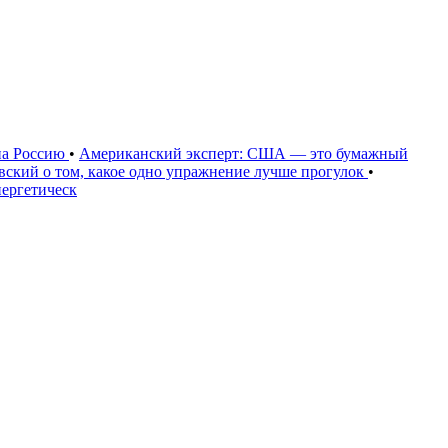
на Россию
•
Американский эксперт: США — это бумажный
овский о том, какое одно упражнение лучше прогулок
•
нергетическ