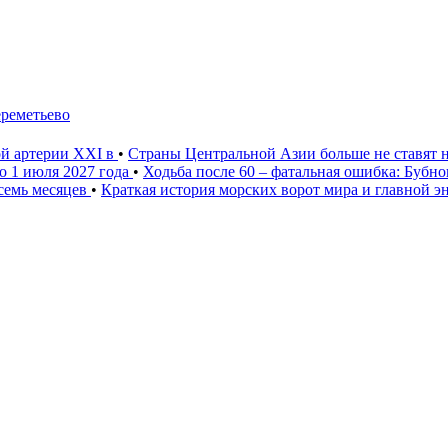
ереметьево
ой артерии XXI в
•
Страны Центральной Азии больше не ставят 
о 1 июля 2027 года
•
Ходьба после 60 – фатальная ошибка: Бубн
 семь месяцев
•
Краткая история морских ворот мира и главной э