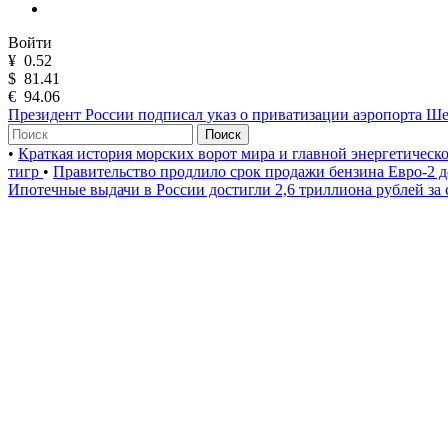
Войти
¥
0.52
$
81.41
€
94.06
Президент России подписал указ о приватизации аэропорта Ш
Поиск
•
Краткая история морских ворот мира и главной энергетическ
тигр
•
Правительство продлило срок продажи бензина Евро-2 д
Ипотечные выдачи в России достигли 2,6 триллиона рублей за