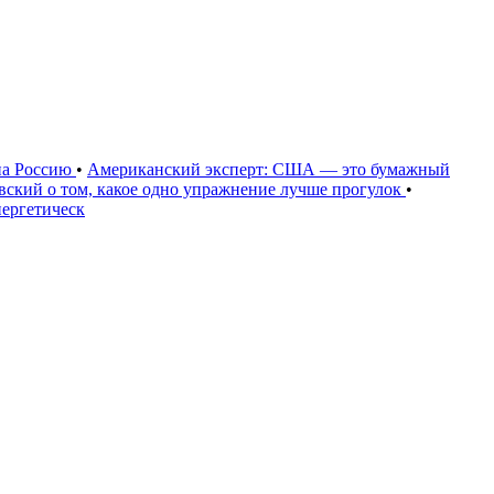
на Россию
•
Американский эксперт: США — это бумажный
овский о том, какое одно упражнение лучше прогулок
•
нергетическ