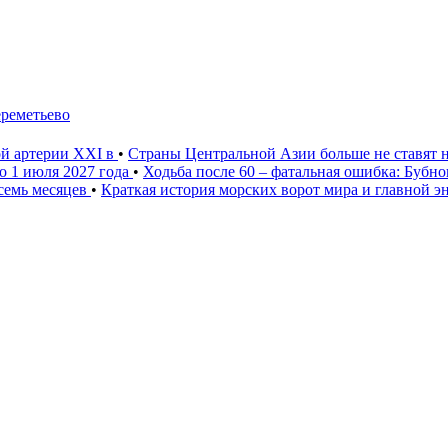
ереметьево
ой артерии XXI в
•
Страны Центральной Азии больше не ставят 
о 1 июля 2027 года
•
Ходьба после 60 – фатальная ошибка: Бубн
 семь месяцев
•
Краткая история морских ворот мира и главной э