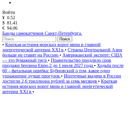
Войти
¥
0.52
$
81.41
€
94.06
Банды самокатчиков Санкт-Петербурга.
Поиск
•
Краткая история морских ворот мира и главной
энергетической артерии XXI в
•
Страны Центральной Азии
больше не ставят на Россию
•
Американский эксперт: США
— это бумажный тигр
•
Правительство продлило срок
продажи бензина Евро-2 до 1 июля 2027 года
•
Ходьба после
60 – фатальная ошибка: Бубновский о том, какое одно
упражнение лучше прогулок
•
Ипотечные выдачи в России
достигли 2,6 триллиона рублей за семь месяцев
•
Краткая
история морских ворот мира и главной энергетической
артерии XXI в
•