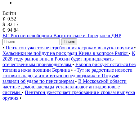
Войти
¥
0.52
$
82.17
€
94.84
ВС России освободили Васютинское и Торецкое в ДНР
Поиск
•
Пентагон ужесточает требования к срокам выпуска оружия
•
Хельсинки не пойдут на риск ради Киева в вопросе Patriot
•
К
2028 году рынок вина в России будет принадлежать
отечественным производителям
•
Европа рискует остаться без
топлива из-за позиции Берлина
•
«Тут не радостные новости
готовить надо, а извиняться перед людьми»: в Госдуме
заявили об ударе по пенсионерам
•
В Московской области
частные домовладельцы устанавливают антидроновые
системы
•
Пентагон ужесточает требования к срокам выпуска
оружия
•