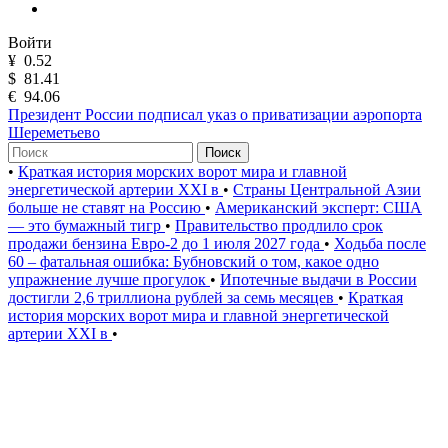
Войти
¥
0.52
$
81.41
€
94.06
Президент России подписал указ о приватизации аэропорта
Шереметьево
Поиск
•
Краткая история морских ворот мира и главной
энергетической артерии XXI в
•
Страны Центральной Азии
больше не ставят на Россию
•
Американский эксперт: США
— это бумажный тигр
•
Правительство продлило срок
продажи бензина Евро-2 до 1 июля 2027 года
•
Ходьба после
60 – фатальная ошибка: Бубновский о том, какое одно
упражнение лучше прогулок
•
Ипотечные выдачи в России
достигли 2,6 триллиона рублей за семь месяцев
•
Краткая
история морских ворот мира и главной энергетической
артерии XXI в
•