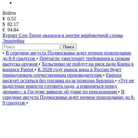
Войти
¥
0.52
$
82.17
€
94.84
Курорт Сен-Тропе оказался в центре вербовочной схемы
Эпштейна
Поиск
•
В середине августа Подмосковье ждет ночное похолодание
до 8-9 градусов
•
Пентагон ужесточает требования к срокам
выпуска оружия
•
Хельсинки не пойдут на риск ради Киева в
вопросе Patriot
•
К 2028 году рынок вина в России будет
принадлежать отечественным производителям
•
Европа
рискует остаться без топлива из-за позиции Берлина
•
«Тут не
радостные новости готовить надо, а извиняться перед
людьми»: в Госдуме заявили об ударе по пенсионерам
•
В
середине августа Подмосковье ждет ночное похолодание до 8-
9 градусов
•