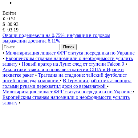
Войти
¥
0.51
$
80.93
€
93.19
Овощи подешевели на 0,75%: инфляция в годовом
выражении достигла 6,11%
Поиск
•
Милитаризация лишает ФРГ статуса посредника по Украине
•
Европейским странам напомнили о необходимости усилить
защиту
•
Новый кратер на Луне: след от ступени Falcon 9
•
Аналитики заявили о провале стратегии США в Иране и
нехватке ракет
•
Трагедия на стадионе: тайский футболист
погиб после удара молнии
•
В Германии работник аэропорта
голыми руками перехватил дрон со взрывчаткой
•
Милитаризация лишает ФРГ статуса посредника по Украине
•
Европейским странам напомнили о необходимости усилить
защиту
•