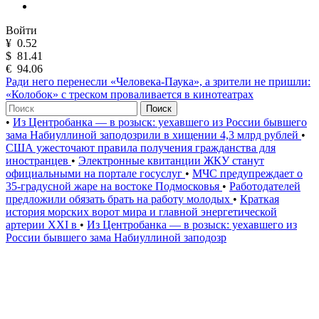
Войти
¥
0.52
$
81.41
€
94.06
Ради него перенесли «Человека-Паука», а зрители не пришли:
«Колобок» с треском проваливается в кинотеатрах
Поиск
•
Из Центробанка — в розыск: уехавшего из России бывшего
зама Набиуллиной заподозрили в хищении 4,3 млрд рублей
•
США ужесточают правила получения гражданства для
иностранцев
•
Электронные квитанции ЖКУ станут
официальными на портале госуслуг
•
МЧС предупреждает о
35-градусной жаре на востоке Подмосковья
•
Работодателей
предложили обязать брать на работу молодых
•
Краткая
история морских ворот мира и главной энергетической
артерии XXI в
•
Из Центробанка — в розыск: уехавшего из
России бывшего зама Набиуллиной заподозр