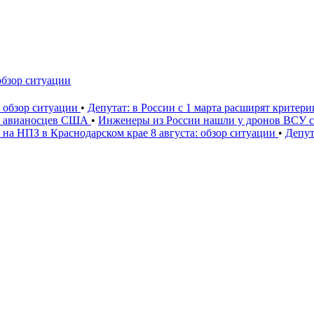
обзор ситуации
: обзор ситуации
•
Депутат: в России с 1 марта расширят критер
» авианосцев США
•
Инженеры из России нашли у дронов ВСУ со
 на НПЗ в Краснодарском крае 8 августа: обзор ситуации
•
Депут