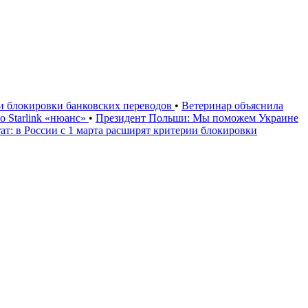
ии блокировки банковских переводов
•
Ветеринар объяснила
 Starlink «нюанс»
•
Президент Польши: Мы поможем Украине
ат: в России с 1 марта расширят критерии блокировки