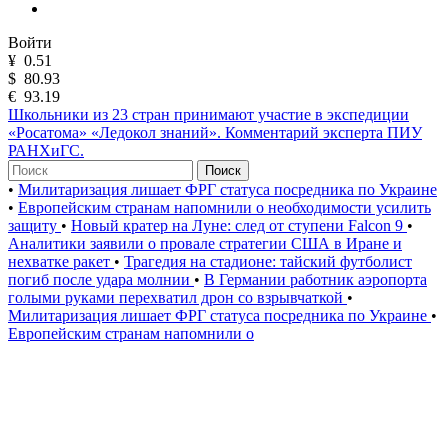
Войти
¥
0.51
$
80.93
€
93.19
Школьники из 23 стран принимают участие в экспедиции
«Росатома» «Ледокол знаний». Комментарий эксперта ПИУ
РАНХиГС.
Поиск
•
Милитаризация лишает ФРГ статуса посредника по Украине
•
Европейским странам напомнили о необходимости усилить
защиту
•
Новый кратер на Луне: след от ступени Falcon 9
•
Аналитики заявили о провале стратегии США в Иране и
нехватке ракет
•
Трагедия на стадионе: тайский футболист
погиб после удара молнии
•
В Германии работник аэропорта
голыми руками перехватил дрон со взрывчаткой
•
Милитаризация лишает ФРГ статуса посредника по Украине
•
Европейским странам напомнили о