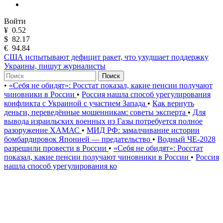
Войти
¥
0.52
$
82.17
€
94.84
США испытывают дефицит ракет, что ухудшает поддержку
Украины, пишут журналисты
Поиск
•
«Себя не обидят»: Росстат показал, какие пенсии получают
чиновники в России
•
Россия нашла способ урегулирования
конфликта с Украиной с участием Запада
•
Как вернуть
деньги, переведённые мошенникам: советы эксперта
•
Для
вывода израильских военных из Газы потребуется полное
разоружение ХАМАС
•
МИД РФ: замалчивание истории
бомбардировок Японией — предательство
•
Водный ЧЕ-2028
разрешили провести в России
•
«Себя не обидят»: Росстат
показал, какие пенсии получают чиновники в России
•
Россия
нашла способ урегулирования ко