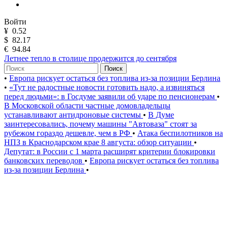
Войти
¥
0.52
$
82.17
€
94.84
Летнее тепло в столице продержится до сентября
Поиск
•
Европа рискует остаться без топлива из-за позиции Берлина
•
«Тут не радостные новости готовить надо, а извиняться
перед людьми»: в Госдуме заявили об ударе по пенсионерам
•
В Московской области частные домовладельцы
устанавливают антидроновые системы
•
В Думе
заинтересовались, почему машины "Автоваза" стоят за
рубежом гораздо дешевле, чем в РФ
•
Атака беспилотников на
НПЗ в Краснодарском крае 8 августа: обзор ситуации
•
Депутат: в России с 1 марта расширят критерии блокировки
банковских переводов
•
Европа рискует остаться без топлива
из-за позиции Берлина
•