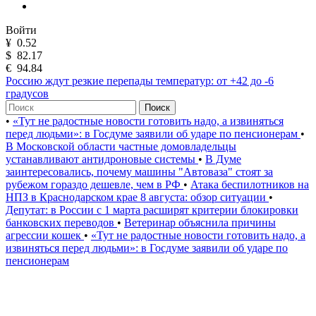
Войти
¥
0.52
$
82.17
€
94.84
Россию ждут резкие перепады температур: от +42 до -6
градусов
Поиск
•
«Тут не радостные новости готовить надо, а извиняться
перед людьми»: в Госдуме заявили об ударе по пенсионерам
•
В Московской области частные домовладельцы
устанавливают антидроновые системы
•
В Думе
заинтересовались, почему машины "Автоваза" стоят за
рубежом гораздо дешевле, чем в РФ
•
Атака беспилотников на
НПЗ в Краснодарском крае 8 августа: обзор ситуации
•
Депутат: в России с 1 марта расширят критерии блокировки
банковских переводов
•
Ветеринар объяснила причины
агрессии кошек
•
«Тут не радостные новости готовить надо, а
извиняться перед людьми»: в Госдуме заявили об ударе по
пенсионерам