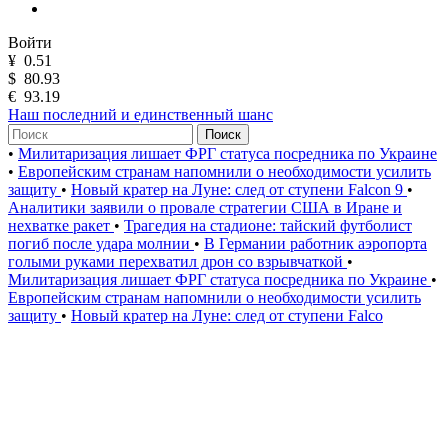
Войти
¥
0.51
$
80.93
€
93.19
Наш последний и единственный шанс
Поиск
•
Милитаризация лишает ФРГ статуса посредника по Украине
•
Европейским странам напомнили о необходимости усилить
защиту
•
Новый кратер на Луне: след от ступени Falcon 9
•
Аналитики заявили о провале стратегии США в Иране и
нехватке ракет
•
Трагедия на стадионе: тайский футболист
погиб после удара молнии
•
В Германии работник аэропорта
голыми руками перехватил дрон со взрывчаткой
•
Милитаризация лишает ФРГ статуса посредника по Украине
•
Европейским странам напомнили о необходимости усилить
защиту
•
Новый кратер на Луне: след от ступени Falco