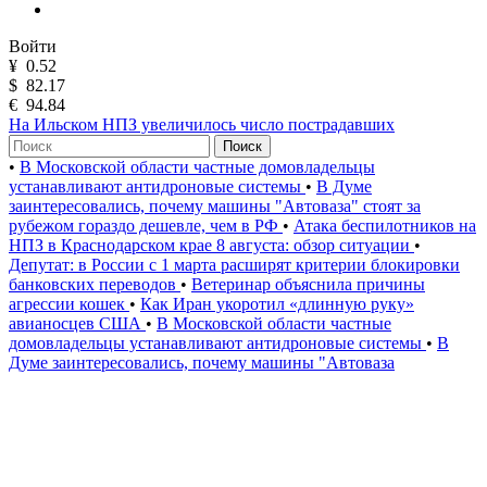
Войти
¥
0.52
$
82.17
€
94.84
На Ильском НПЗ увеличилось число пострадавших
Поиск
•
В Московской области частные домовладельцы
устанавливают антидроновые системы
•
В Думе
заинтересовались, почему машины "Автоваза" стоят за
рубежом гораздо дешевле, чем в РФ
•
Атака беспилотников на
НПЗ в Краснодарском крае 8 августа: обзор ситуации
•
Депутат: в России с 1 марта расширят критерии блокировки
банковских переводов
•
Ветеринар объяснила причины
агрессии кошек
•
Как Иран укоротил «длинную руку»
авианосцев США
•
В Московской области частные
домовладельцы устанавливают антидроновые системы
•
В
Думе заинтересовались, почему машины "Автоваза