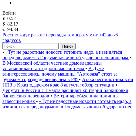
Войти
¥
0.52
$
82.17
€
94.84
Россию ждут резкие перепады температур: от +42 до -6
градусов
Поиск
•
«Тут не радостные новости готовить надо, а извиняться
перед людьми»: в Госдуме заявили об ударе по пенсионерам
•
В Московской области частные домовладельцы
устанавливают антидроновые системы
•
В Думе
заинтересовались, почему машины "Автоваза" стоят за
рубежом гораздо дешевле, чем в РФ
•
Атака беспилотников на
НПЗ в Краснодарском крае 8 августа: обзор ситуации
•
Депутат: в России с 1 марта расширят критерии блокировки
банковских переводов
•
Ветеринар объяснила причины
агрессии кошек
•
«Тут не радостные новости готовить надо, а
извиняться перед людьми»: в Госдуме заявили об ударе по пен