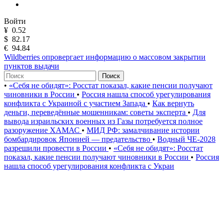
Войти
¥
0.52
$
82.17
€
94.84
Wildberries опровергает информацию о массовом закрытии
пунктов выдачи
Поиск
•
«Себя не обидят»: Росстат показал, какие пенсии получают
чиновники в России
•
Россия нашла способ урегулирования
конфликта с Украиной с участием Запада
•
Как вернуть
деньги, переведённые мошенникам: советы эксперта
•
Для
вывода израильских военных из Газы потребуется полное
разоружение ХАМАС
•
МИД РФ: замалчивание истории
бомбардировок Японией — предательство
•
Водный ЧЕ-2028
разрешили провести в России
•
«Себя не обидят»: Росстат
показал, какие пенсии получают чиновники в России
•
Россия
нашла способ урегулирования конфликта с Украи