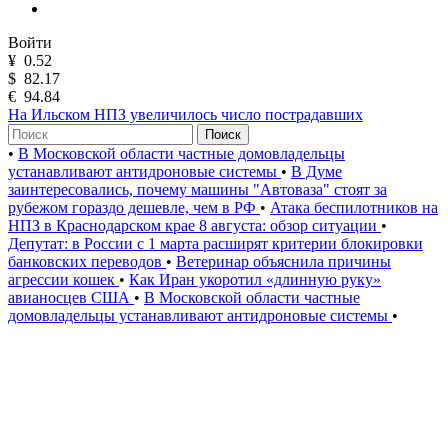
Войти
¥
0.52
$
82.17
€
94.84
На Ильском НПЗ увеличилось число пострадавших
Поиск
•
В Московской области частные домовладельцы
устанавливают антидроновые системы
•
В Думе
заинтересовались, почему машины "Автоваза" стоят за
рубежом гораздо дешевле, чем в РФ
•
Атака беспилотников на
НПЗ в Краснодарском крае 8 августа: обзор ситуации
•
Депутат: в России с 1 марта расширят критерии блокировки
банковских переводов
•
Ветеринар объяснила причины
агрессии кошек
•
Как Иран укоротил «длинную руку»
авианосцев США
•
В Московской области частные
домовладельцы устанавливают антидроновые системы
•