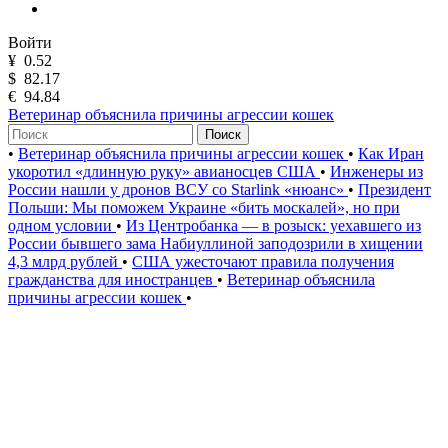
Войти
¥
0.52
$
82.17
€
94.84
Ветеринар объяснила причины агрессии кошек
Поиск
•
Ветеринар объяснила причины агрессии кошек
•
Как Иран
укоротил «длинную руку» авианосцев США
•
Инженеры из
России нашли у дронов ВСУ со Starlink «нюанс»
•
Президент
Польши: Мы поможем Украине «бить москалей», но при
одном условии
•
Из Центробанка — в розыск: уехавшего из
России бывшего зама Набиуллиной заподозрили в хищении
4,3 млрд рублей
•
США ужесточают правила получения
гражданства для иностранцев
•
Ветеринар объяснила
причины агрессии кошек
•