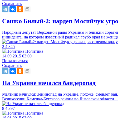
Сохранить
Сашко Билый-2: нардеп Мосийчук угро
Народный депутат Верховной рады Украины и близкий соратни
инцидента, на котором известный радикал грубо орал на женщ
2
4
345
Политика
14.09.2015 03:00
Пожаловаться
Сохранить
На Украине начался бандеропад
Маятник качнулся: ленинопад на Украине, похоже, сменяет ба
Великоселки Каменка-Бугского района во Львовской области
8
4
397
Политика
18.01.2015 03:00