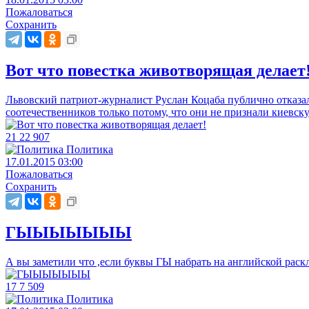
Пожаловаться
Сохранить
Вот что повестка животворящая делает
Львовский патриот-журналист Руслан Коцаба публично отказалс
соотечественников только потому, что они не признали киевск
21
22
907
Политика
17.01.2015 03:00
Пожаловаться
Сохранить
ГЫЫЫЫЫЫЫ
А вы заметили что ,если буквы ГЫ набрать на английской ра
17
7
509
Политика