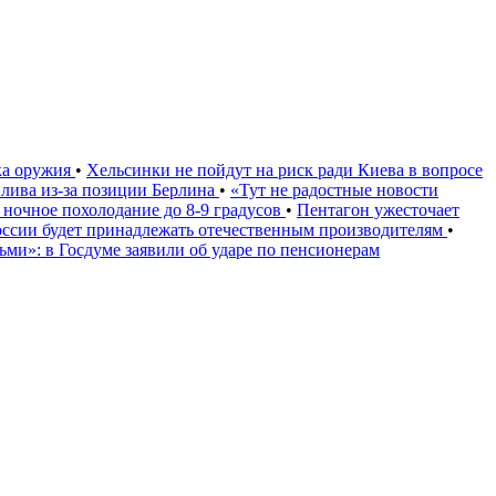
ка оружия
•
Хельсинки не пойдут на риск ради Киева в вопросе
плива из-за позиции Берлина
•
«Тут не радостные новости
 ночное похолодание до 8-9 градусов
•
Пентагон ужесточает
России будет принадлежать отечественным производителям
•
дьми»: в Госдуме заявили об ударе по пенсионерам