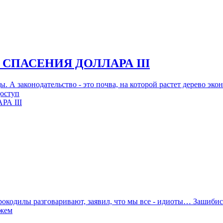
СПАСЕНИЯ ДОЛЛАРА III
ы. А законодательство - это почва, на которой растет дерево эк
доступ
крокодилы разговаривают, заявил, что мы все - идиоты… Зашибис
ожем