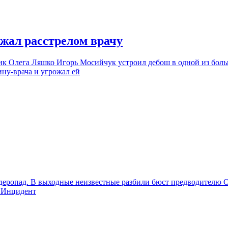
жал расстрелом врачу
к Олега Ляшко Игорь Мосийчук устроил дебош в одной из больн
ину-врача и угрожал ей
ндеропад. В выходные неизвестные разбили бюст предводителю 
. Инцидент