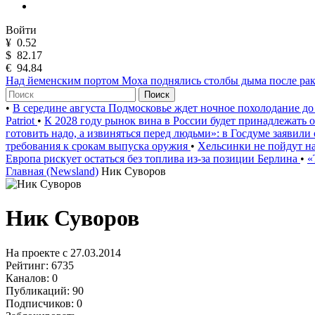
Войти
¥
0.52
$
82.17
€
94.84
Над йеменским портом Моха поднялись столбы дыма после рак
Поиск
•
В середине августа Подмосковье ждет ночное похолодание до
Patriot
•
К 2028 году рынок вина в России будет принадлежать
готовить надо, а извиняться перед людьми»: в Госдуме заявили
требования к срокам выпуска оружия
•
Хельсинки не пойдут на
Европа рискует остаться без топлива из-за позиции Берлина
•
«
Главная (Newsland)
Ник Суворов
Ник Суворов
На проекте с 27.03.2014
Рейтинг:
6735
Каналов:
0
Публикаций:
90
Подписчиков:
0