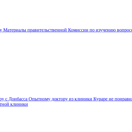
 Материалы правительственной Комиссии по изучению вопросов
у с Донбасса Опытному доктору из клиники Кураре не понравил
стной клиники