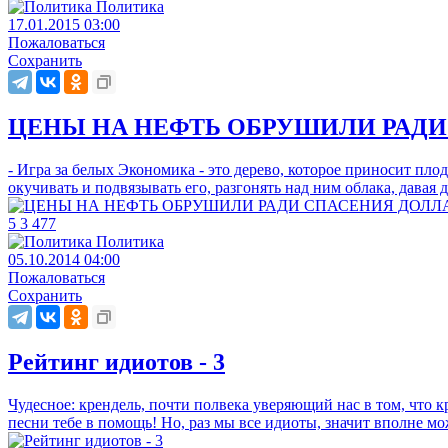
Политика
17.01.2015 03:00
Пожаловаться
Сохранить
ЦЕНЫ НА НЕФТЬ ОБРУШИЛИ РАДИ 
- Игра за белых Экономика - это дерево, которое приносит плод
окучивать и подвязывать его, разгонять над ним облака, давая 
5
3
477
Политика
05.10.2014 04:00
Пожаловаться
Сохранить
Рейтинг идиотов - 3
Чудесное: крендель, почти полвека уверяющий нас в том, что 
песни тебе в помощь! Но, раз мы все идиоты, значит вполне м