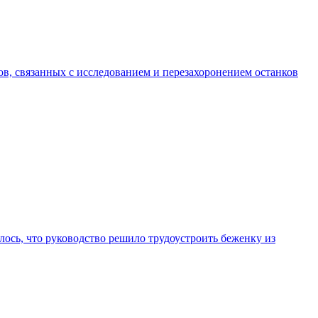
, связанных с исследованием и перезахоронением останков
ось, что руководство решило трудоустроить беженку из