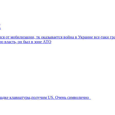
!
я от мобилизации, тк оказывается война в Украине все-таки гр
ую власть, он был в зоне АТО
складке клавиатуры,получим US. Очень символично