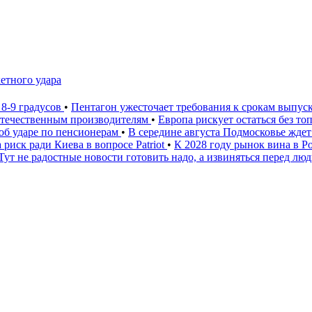
етного удара
 8-9 градусов
•
Пентагон ужесточает требования к срокам выпус
 отечественным производителям
•
Европа рискует остаться без то
 об ударе по пенсионерам
•
В середине августа Подмосковье ждет
 риск ради Киева в вопросе Patriot
•
К 2028 году рынок вина в 
Тут не радостные новости готовить надо, а извиняться перед лю