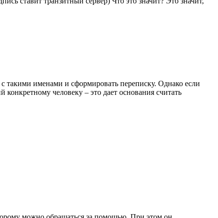
пись ставит транзитный сервер) Что это значит? Это значит,
и с такими именами и сформировать переписку. Однако если
й конкретному человеку – это дает основания считать
оторому можно обращаться за помощью. При этом он