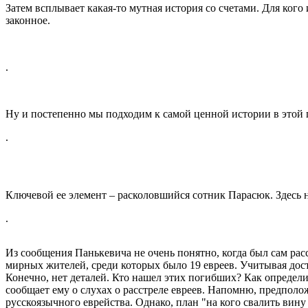
Затем всплывает какая-то мутная история со счетами. Для кого 
законное.
.
Ну и постепенно мы подходим к самой ценной истории в этой п
.
Ключевой ее элемент – расколовшийся сотник Парасюк. Здесь н
.
Из сообщения Панькевича не очень понятно, когда был сам расс
мирных жителей, среди которых было 19 евреев. Учитывая дос
Конечно, нет деталей. Кто нашел этих погибших? Как определи
сообщает ему о слухах о расстреле евреев. Напомню, предпо
русскоязычного еврейства. Однако, план "на кого свалить вину 