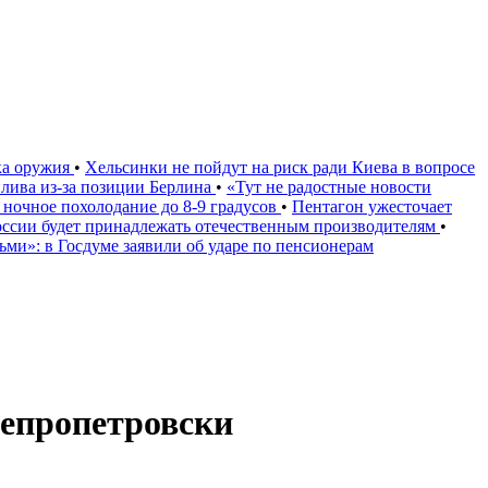
ка оружия
•
Хельсинки не пойдут на риск ради Киева в вопросе
плива из-за позиции Берлина
•
«Тут не радостные новости
 ночное похолодание до 8-9 градусов
•
Пентагон ужесточает
России будет принадлежать отечественным производителям
•
дьми»: в Госдуме заявили об ударе по пенсионерам
непропетровски