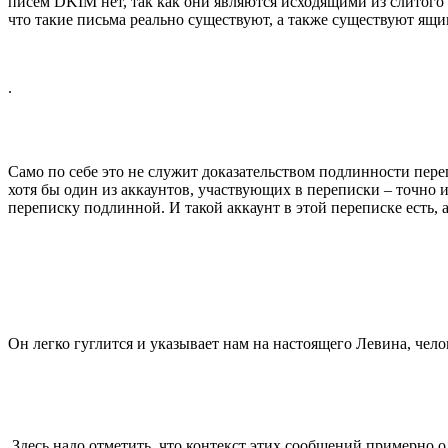
писем DKIM нет, так как они являются исходящими из слитого п
что такие письма реально существуют, а также существуют ящи
.
Само по себе это не служит доказательством подлинности пере
хотя бы один из аккаунтов, участвующих в переписки – точно 
переписку подлинной. И такой аккаунт в этой переписке есть, 
Он легко гуглится и указывает нам на настоящего Левина, че
.Здесь надо отметить, что контекст этих сообщений примерно