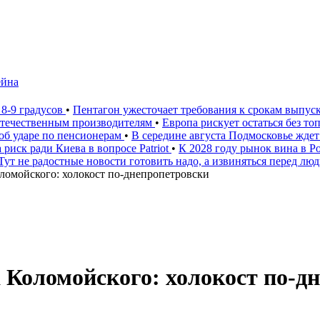
ейна
 8-9 градусов
•
Пентагон ужесточает требования к срокам выпус
 отечественным производителям
•
Европа рискует остаться без то
 об ударе по пенсионерам
•
В середине августа Подмосковье ждет
 риск ради Киева в вопросе Patriot
•
К 2028 году рынок вина в 
Тут не радостные новости готовить надо, а извиняться перед лю
омойского: холокост по-днепропетровски
Коломойского: холокост по-д