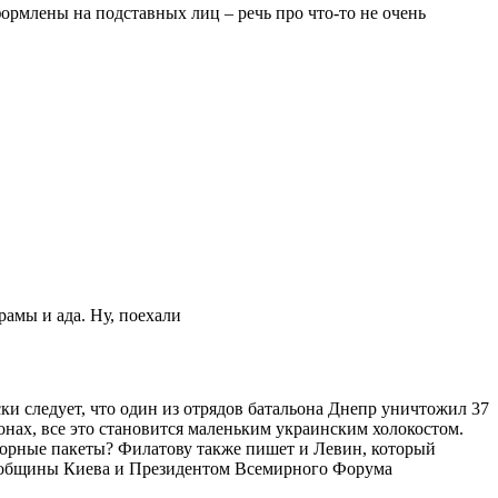
оформлены на подставных лиц – речь про что-то не очень
амы и ада. Ну, поехали
ски следует, что один из отрядов батальона Днепр уничтожил 37
нах, все это становится маленьким украинским холокостом.
усорные пакеты? Филатову также пишет и Левин, который
ой общины Киева и Президентом Всемирного Форума