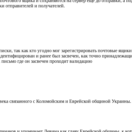
очтового ящика и сохраняются на сервер еще до отправки, а под
ки отправителей и получателей.
писки, так как кто угодно мог зарегистрировать почтовые ящик
идентифицирован и ранее был засвечен, как точно принадлежащи
а письмо где он засвечен проходит валидацию
ловека связанного с Коломойским и Еврейской общиной Украины.
 одинаков и упоминает Левина как главу Еврейской общины, к к