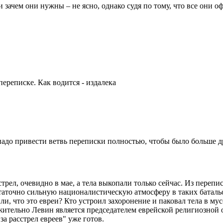
и зачем они нужны – не ясно, однако судя по тому, что все они 
ереписке. Как водится - издалека
адо привести ветвь переписки полностью, чтобы было больше др
трел, очевидно в мае, а тела выкопали только сейчас. Из перепи
таточно сильную националистическую атмосферу в таких батальо
ли, что это евреи? Кто устроил захоронение и паковал тела в м
ложительно Левин является председателем еврейской религиозн
за расстрел евреев" уже готов.