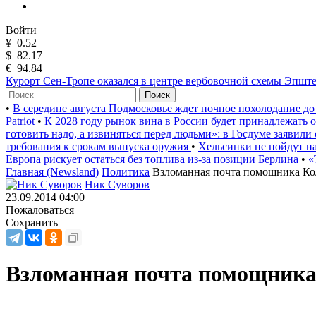
Войти
¥
0.52
$
82.17
€
94.84
Курорт Сен-Тропе оказался в центре вербовочной схемы Эпшт
Поиск
•
В середине августа Подмосковье ждет ночное похолодание до
Patriot
•
К 2028 году рынок вина в России будет принадлежать
готовить надо, а извиняться перед людьми»: в Госдуме заявили
требования к срокам выпуска оружия
•
Хельсинки не пойдут на
Европа рискует остаться без топлива из-за позиции Берлина
•
«
Главная (Newsland)
Политика
Взломанная почта помощника Кол
Ник Суворов
23.09.2014 04:00
Пожаловаться
Сохранить
Взломанная почта помощника 