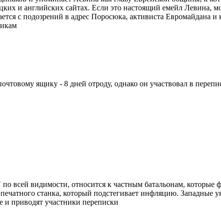
цких и английских сайтах. Если это настоящий емейл Левина, мо
ется с подозрений в адрес Поросюка, активиста Евромайдана и 
викам
товому ящику - 8 дней отроду, однако он участвовал в перепис
"" по всей видимости, относится к частным батальонам, которые
к печатного станка, который подстегивает инфляцию. Западные у
е и приводят участники переписки