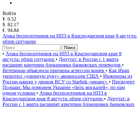
Войти
¥
0.52
$
82.17
€
94.84
Атака беспилотников на НПЗ в Краснодарском крае 8 августа:
обзор ситуации
Поиск
•
Атака беспилотников на НПЗ в Краснодарском крае 8
августа: обзор ситуации
•
Депутат: в России с 1 марта
расширят критерии блокировки банковских переводов
•
Ветеринар объяснила причины агрессии кошек
•
Как Иран
укоротил «длинную руку» авианосцев США
•
Инженеры из
России нашли у дронов ВСУ со Starlink «нюанс»
•
Президент
Польши: Мы поможем Украине «бить москалей», но при
одном условии
•
Атака беспилотников на НПЗ в
Краснодарском крае 8 августа: обзор ситуации
•
Депутат: в
России с 1 марта расширят критерии блокировки банковских